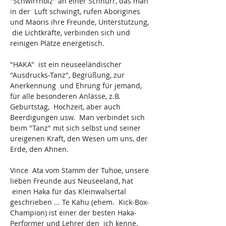
"Schwirrholz" an einer Schnurr, das man 
in der  Luft schwingt, rufen Aborigines 
und Maoris ihre Freunde, Unterstützung, 
 die Lichtkräfte, verbinden sich und 
reinigen Plätze energetisch.
"HAKA"  ist ein neuseeländischer 
"Ausdrucks-Tanz", Begrüßung, zur 
Anerkennung  und Ehrung für jemand, 
für alle besonderen Anlässe, z.B. 
Geburtstag,  Hochzeit, aber auch 
Beerdigungen usw.  Man verbindet sich 
beim "Tanz" mit sich selbst und seiner 
ureigenen Kraft, den Wesen um uns, der 
Erde, den Ahnen.
Vince  Ata vom Stamm der Tuhoe, unsere 
lieben Freunde aus Neuseeland, hat 
 einen Haka für das Kleinwalsertal 
geschrieben ... Te Kahu (ehem.  Kick-Box-
Champion) ist einer der besten Haka-
Performer und Lehrer den  ich kenne, 